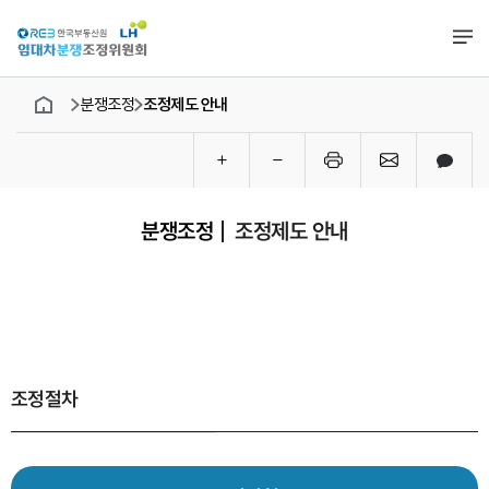
분쟁조정
조정제도 안내
메인페이지로
카카
글자
글자
인쇄
메일
크기
크기
공유
키우기
줄이기
조정제도 안내
분쟁조정
조정절차